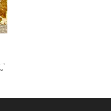
 em
eu