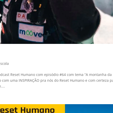
scola
Podcast Reset Humano com episódio #64 com tema “A montanha da
so com uma INSPIRAÇÃO pra nós do Reset Humano e com certeza p
...