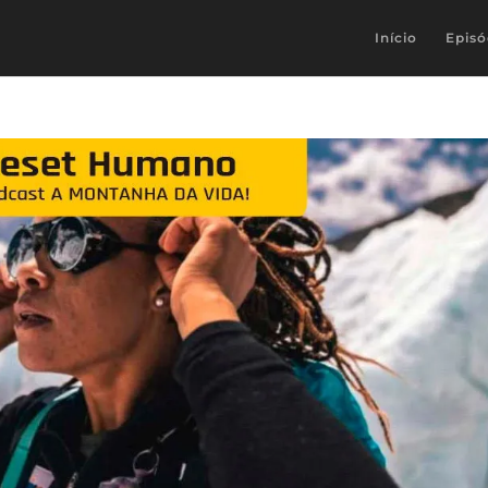
Início
Episó