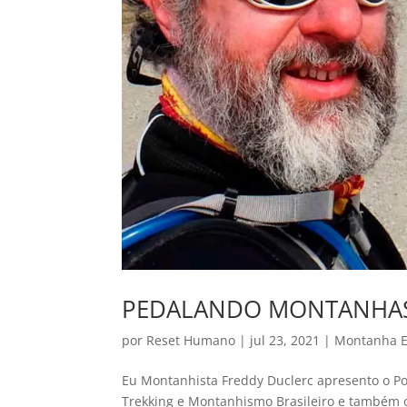
PEDALANDO MONTANHAS
por
Reset Humano
|
jul 23, 2021
|
Montanha E
Eu Montanhista Freddy Duclerc apresento o 
Trekking e Montanhismo Brasileiro e também o