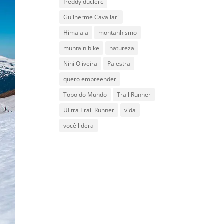
freddy duclerc
Guilherme Cavallari
Himalaia
montanhismo
muntain bike
natureza
Nini Oliveira
Palestra
quero empreender
Topo do Mundo
Trail Runner
ULtra Trail Runner
vida
você lidera