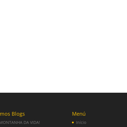
imos Blogs
Menú
 MONTANHA DA VIDA!
Início