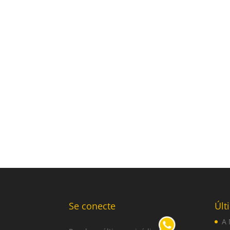
Se conecte
Últ
A