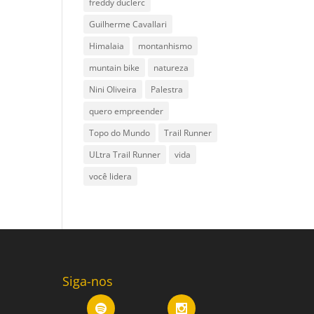
freddy duclerc
Guilherme Cavallari
Himalaia
montanhismo
muntain bike
natureza
Nini Oliveira
Palestra
quero empreender
Topo do Mundo
Trail Runner
ULtra Trail Runner
vida
você lidera
Siga-nos