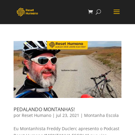
PEDALANDO MONTANHAS!
por
Reset Humano
|
jul 23, 2021
|
Montanha Escola
Eu Montanhista Freddy Duclerc apresento o Podcast