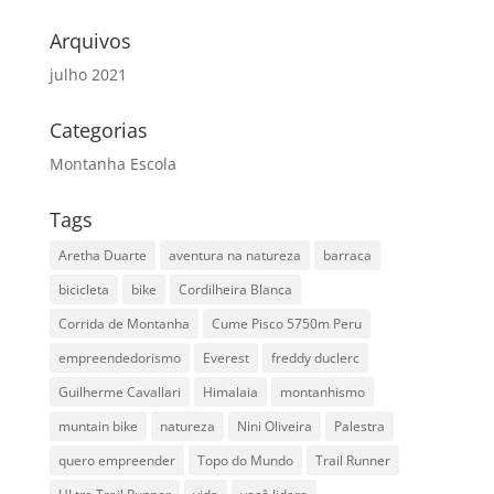
Arquivos
julho 2021
Categorias
Montanha Escola
Tags
Aretha Duarte
aventura na natureza
barraca
bicicleta
bike
Cordilheira Blanca
Corrida de Montanha
Cume Pisco 5750m Peru
empreendedorismo
Everest
freddy duclerc
Guilherme Cavallari
Himalaia
montanhismo
muntain bike
natureza
Nini Oliveira
Palestra
quero empreender
Topo do Mundo
Trail Runner