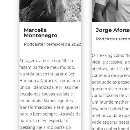
Marcella
Jorge Afons
Montenegro
Podcaster temp
Podcaster temporada 2022
O Trekking como “Es
Coragem, amor e equilíbrio
Vida” e acessível a
fazem parte de meu mundo
.
objetivo, por isso l
Na vida busco integrar o Ser
conteúdo de apren
Humano a Natureza como uma
adequado as pesso
única identidade. Por isso me
querem viver o mu
engajo nas causas sociais e
como filosofia de vi
ambientais. Somos agentes
Um mundo melhor s
transformadores e tem que ser
levando conhecime
para o bem sempre. Através da
melhor cuida e qu
natureza e em especial o
Pode esperar nest
trekking me sinto parte do
muito conheciment