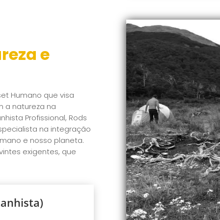
reza e
eset Humano que visa
m a natureza na
ista Profissional, Rods
pecialista na integração
umano e nosso planeta.
intes exigentes, que
anhista)