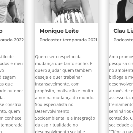
o
Monique Leite
Clau Li
orada 2022
Podcaster temporada 2021
Podcaste
tilo de
Quero ser o espelho da
Amo promove
 todos é meu
mudança que tanto sonho. E
pesquisa ci
evo
quero ajudar quem também
no ambiente
dizagem
deseja e quer trabalhar
bióloga e m
as que
incansavelmente, com
desenvolve
ndo outdoor
propósito, motivação e muito
através de 
da.
amor na mudança do mundo.
assessoria, 
e constrói
Sou especialista no
treinamento
nto, quem
Desenvolvimento
seminários 
em conhece.
Socioambiental e a integração
conteúdo. C
a temporada
da espiritualidade no
sociedade a
o.
desenvolvimento social e
“Ciência nas