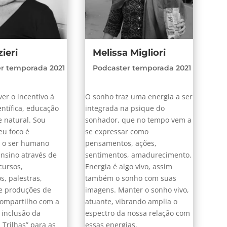
zieri
Melissa Migliori
r temporada 2021
Podcaster temporada 2021
r o incentivo à
O sonho traz uma energia a ser
entífica, educação
integrada na psique do
 natural. Sou
sonhador, que no tempo vem a
eu foco é
se expressar como
r o ser humano
pensamentos, ações,
ensino através de
sentimentos, amadurecimento.
cursos,
Energia é algo vivo, assim
s, palestras,
também o sonho com suas
e produções de
imagens. Manter o sonho vivo,
ompartilho com a
atuante, vibrando amplia o
 inclusão da
espectro da nossa relação com
 Trilhas” para as
essas energias.