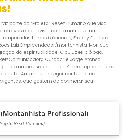
s!
az parte do “Projeto” Reset Humano que visa
o através do convívio com a natureza na
3 temporadas fomos 6 âncoras; Freddy Duclerc
, Rods Laki Empreendedor/montanhista, Monique
ração da espiritualidade, Clau Lizieri bióloga,
kker/Comunicadora Outdoor e Jorge Afonso
gajado na inclusão outdoor. Somos apaixonados
 planeta. Amamos entregar conteúdo de
exigentes, que gostam de aprimorar seu
(Montanhista Profissional)
Projeto Reset Humano)