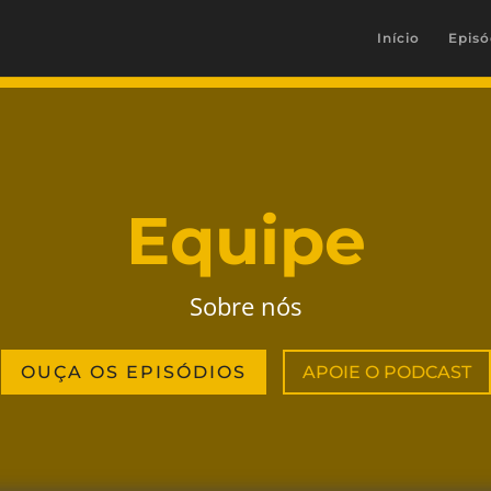
Início
Episó
Equipe
Sobre nós
OUÇA OS EPISÓDIOS
APOIE O PODCAST