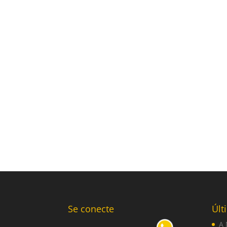
Se conecte
Últ
A