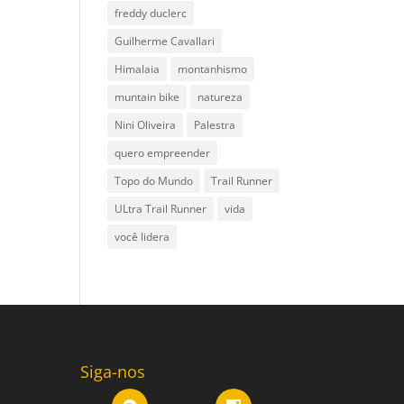
freddy duclerc
Guilherme Cavallari
Himalaia
montanhismo
muntain bike
natureza
Nini Oliveira
Palestra
quero empreender
Topo do Mundo
Trail Runner
ULtra Trail Runner
vida
você lidera
Siga-nos