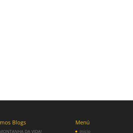
imos Blogs
Menú
 MONTANHA DA VIDA!
Início